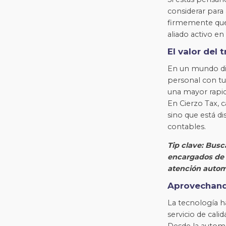
considerar para
firmemente que 
aliado activo e
El valor del 
En un mundo dig
personal con tu 
una mayor rapid
En Cierzo Tax, 
sino que está di
contables.
Tip clave: Busc
encargados de 
atención autom
Aprovechand
La tecnología h
servicio de cali
Desde la automa