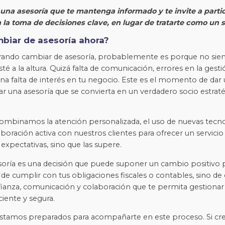
e una asesoría que te mantenga informado y te invite a parti
la toma de decisiones clave, en lugar de tratarte como un s
biar de asesoría ahora?
erando cambiar de asesoría, probablemente es porque no sien
esté a la altura. Quizá falta de comunicación, errores en la gesti
na falta de interés en tu negocio. Este es el momento de dar
ar una asesoría que se convierta en un verdadero socio estraté
combinamos la atención personalizada, el uso de nuevas tecno
boración activa con nuestros clientes para ofrecer un servicio
expectativas, sino que las supere.
oría es una decisión que puede suponer un cambio positivo p
 de cumplir con tus obligaciones fiscales o contables, sino de
fianza, comunicación y colaboración que te permita gestiona
iente y segura.
estamos preparados para acompañarte en este proceso. Si cr