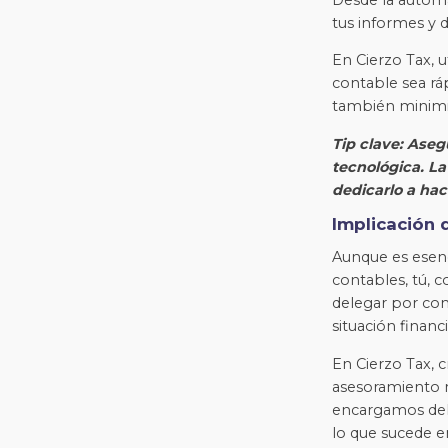
tus informes y d
En Cierzo Tax, u
contable sea ráp
también minimi
Tip clave: Ase
tecnológica. La
dedicarlo a hac
Implicación 
Aunque es esenc
contables, tú, 
delegar por com
situación finan
En Cierzo Tax, 
asesoramiento n
encargamos del 
lo que sucede e