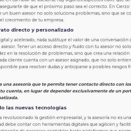
 asegurarte de que el próximo paso sea el correcto. En Cierzo
un buen asesor no solo soluciona problemas, sino que se co
n el crecimiento de tu empresa.
trato directo y personalizado
ital y acelerado, nada sustituye el valor de una conversación 
asesor. Tener un acceso directo y fluido con tu asesor no solo
ez en la resolución de problemas, sino que crea una relación 
cada cliente cuenta con un asesor asignado, que no solo entie
sponible para resolver dudas y anticiparse a posibles riesgos fi
a una asesoría que te permita tener contacto directo con lo
tu cuenta, en lugar de depender exclusivamente de un port
atizada.
o las nuevas tecnologías
a revolucionado la gestión empresarial, y la asesoría no es un
dad debe contar con herramientas digitales que agilicen y facilit
tización de procesos contables hasta plataformas que permi