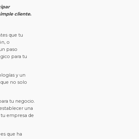
cipar
imple cliente.
tes que tu
ón, o
 un paso
gico para tu
logías y un
 que no solo
ara tu negocio.
 establecer una
r tu empresa de
ees que ha