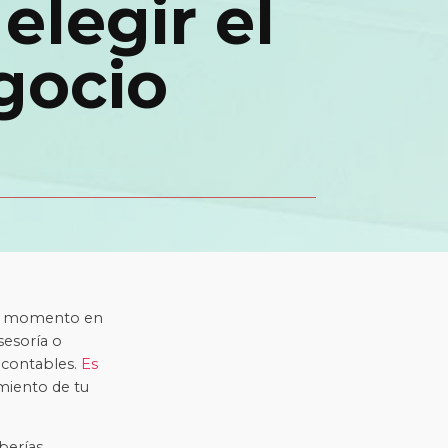
elegir el
gocio
 un momento en
sesoría o
o contables.
Es
miento de tu
berías