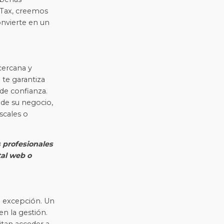
 Tax, creemos
nvierte en un
cercana y
 te garantiza
de confianza.
nde su negocio,
scales o
s profesionales
al web o
a excepción. Un
en la gestión.
tan acceder a