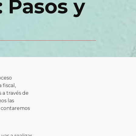
 Pasos y
oceso
fiscal,
 a través de
os las
e contaremos
as a realizar.