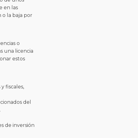
e en las
 o la baja por
encias o
ás una licencia
ionar estos
 fiscales,
ccionados del
.
nes de inversión