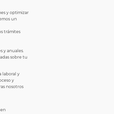
es y optimizar
ecemos un
s trámites
s y anuales.
adas sobre tu
 laboral y
oceso y
ras nosotros
 en