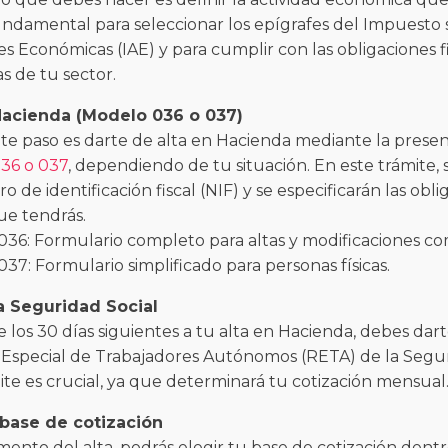
undamental para seleccionar los epígrafes del Impuesto
es Económicas (IAE) y para cumplir con las obligaciones f
as de tu sector.
Hacienda (Modelo 036 o 037)
nte paso es darte de alta en Hacienda mediante la prese
36 o 037
, dependiendo de tu situación. En este trámite, 
 de identificación fiscal (NIF) y se especificarán las obli
que tendrás.
036: Formulario completo para altas y modificaciones co
037: Formulario simplificado para personas físicas.
la Seguridad Social
 los 30 días siguientes a tu alta en Hacienda, debes dart
special de Trabajadores Autónomos (RETA) de la Seguri
ite es crucial, ya que determinará tu cotización mensual
a base de cotización
ento del alta, podrás elegir tu base de cotización dent