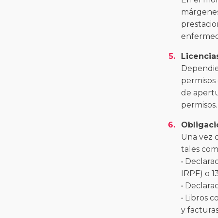
márgenes 
prestacio
enfermed
Licencia
Dependien
permisos e
de apertu
permisos.
Obligaci
Una vez d
tales com
• Declara
IRPF) o 13
• Declara
• Libros c
y facturas