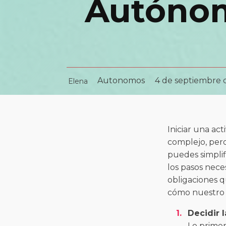
Autónom
Autonomos
4 de septiembre 
Elena
Iniciar una a
complejo, pero
puedes simplif
los pasos nece
obligaciones q
cómo nuestro 
Decidir l
Lo primer