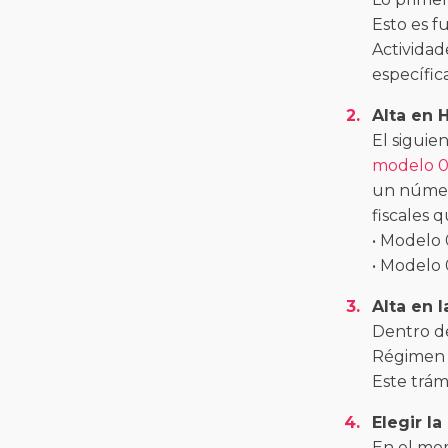
Esto es f
Actividad
específic
Alta en 
El siguie
modelo 0
un número
fiscales 
• Modelo 
• Modelo 
Alta en 
Dentro de
Régimen E
Este trám
Elegir l
En el mom