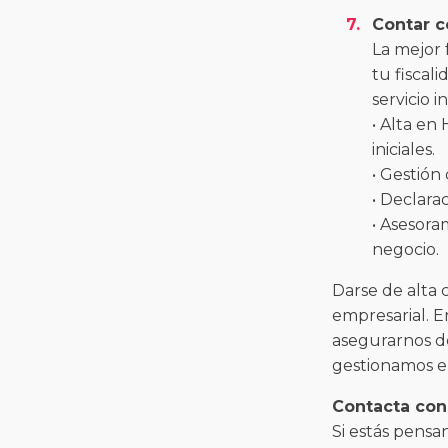
Contar c
La mejor 
tu fiscal
servicio i
• Alta en
iniciales.
• Gestión
• Declara
• Asesora
negocio.
Darse de alta 
empresarial. E
asegurarnos d
gestionamos el
Contacta con
Si estás pensa