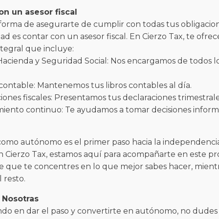
on un asesor fiscal
forma de asegurarte de cumplir con todas tus obligacion
idad es contar con un asesor fiscal. En Cierzo Tax, te ofr
ntegral que incluye:
 Hacienda y Seguridad Social: Nos encargamos de todos lo
 contable: Mantenemos tus libros contables al día.
ciones fiscales: Presentamos tus declaraciones trimestrale
miento continuo: Te ayudamos a tomar decisiones inform
como autónomo es el primer paso hacia la independencia
n Cierzo Tax, estamos aquí para acompañarte en este pr
e que te concentres en lo que mejor sabes hacer, mient
 resto.
 Nosotras
ndo en dar el paso y convertirte en autónomo, no dudes