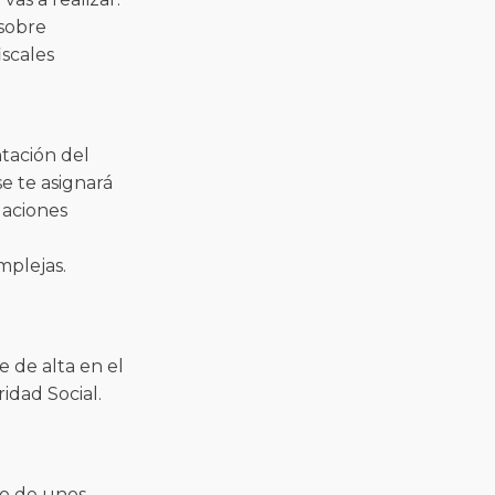
 sobre
iscales
ntación del
se te asignará
gaciones
mplejas.
e de alta en el
dad Social.
.
ro de unos