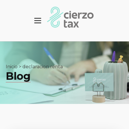
Inicio
>
declaracion renta
Blog