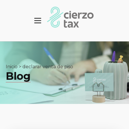
Inicio
>
declarar venta de piso
Blog