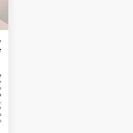
y
e
a
e
n
a
,
e
s
i