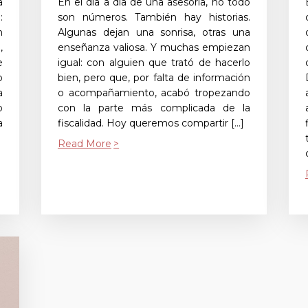
a
En el día a día de una asesoría, no todo
:
son números. También hay historias.
n
Algunas dejan una sonrisa, otras una
,
enseñanza valiosa. Y muchas empiezan
e
igual: con alguien que trató de hacerlo
o
bien, pero que, por falta de información
a
o acompañamiento, acabó tropezando
o
con la parte más complicada de la
a
fiscalidad. Hoy queremos compartir […]
Read More