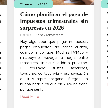
12 de enero de 2026
s
Cómo planificar el pago de
n
impuestos trimestrales sin
sorpresas en 2026
Patricia
No hay comentarios
s
Hay algo peor que pagar impuestos:
e
pagar impuestos sin saber cuánto,
a
cuándo ni por qué. Muchas PYMES y
n
micropymes navegan a ciegas entre
s
trimestres, sin planificación ni previsión.
s
El resultado: sustos, sanciones,
:
tensiones de tesorería y esa sensación
a
de ir siempre apagando fuegos. La
e
buena noticia es que en 2026 no tiene
o
por qué ser […]
Read More