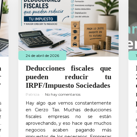
24 de abril de 2026
a
Deducciones fiscales que
r
pueden reducir tu
?
IRPF/Impuesto Sociedades
Patricia
No hay comentarios
s
Hay algo que vemos constantemente
s
en Cierzo Tax. Muchas deducciones
z
fiscales empresas no se están
.
aprovechando, y eso hace que muchos
r
negocios acaben pagando más
.
impuestos de los necesarios. Empresas