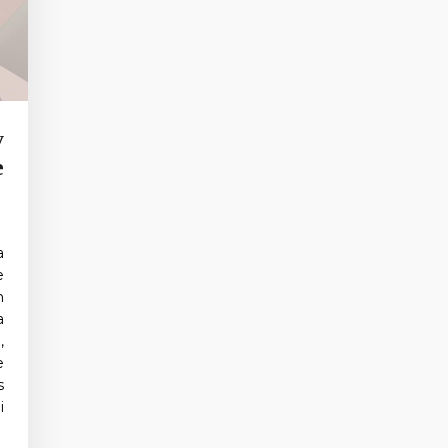
y
e
a
e
n
a
,
e
s
i