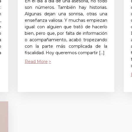
a
En el día a día de una asesoría, no todo
:
son números. También hay historias.
n
Algunas dejan una sonrisa, otras una
,
enseñanza valiosa. Y muchas empiezan
e
igual: con alguien que trató de hacerlo
o
bien, pero que, por falta de información
a
o acompañamiento, acabó tropezando
o
con la parte más complicada de la
a
fiscalidad. Hoy queremos compartir […]
Read More