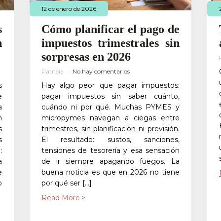
12 de enero de 2026
s
Cómo planificar el pago de
n
impuestos trimestrales sin
sorpresas en 2026
Patricia
No hay comentarios
s
Hay algo peor que pagar impuestos:
e
pagar impuestos sin saber cuánto,
a
cuándo ni por qué. Muchas PYMES y
n
micropymes navegan a ciegas entre
s
trimestres, sin planificación ni previsión.
s
El resultado: sustos, sanciones,
:
tensiones de tesorería y esa sensación
a
de ir siempre apagando fuegos. La
e
buena noticia es que en 2026 no tiene
o
por qué ser […]
Read More