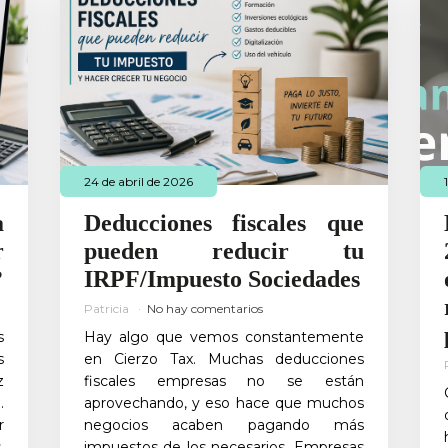
24 de abril de 2026
a
Deducciones fiscales que
r
pueden reducir tu
?
IRPF/Impuesto Sociedades
Patricia
No hay comentarios
s
Hay algo que vemos constantemente
s
en Cierzo Tax. Muchas deducciones
z
fiscales empresas no se están
.
aprovechando, y eso hace que muchos
r
negocios acaben pagando más
.
impuestos de los necesarios. Empresas